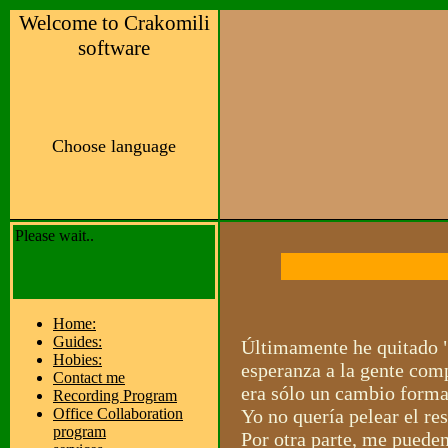
Welcome to Crakomili
software
Choose language
Please wait..
Home:
Guides:
Últimamente he quitado "
Hobies:
esperanza a la gente comp
Contact me
era sólo un cambio formal
Recording Program
Office Collaboration
Yo no quería pelear el re
program
Por otra parte, me puede