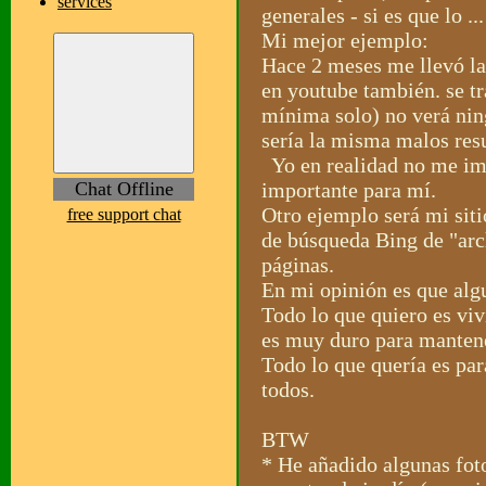
services
generales - si es que lo ...
Mi mejor ejemplo:
Hace 2 meses me llevó la
en youtube también. se tr
mínima solo) no verá ning
sería la misma malos res
Yo en realidad no me impo
Chat Offline
importante para mí.
Otro ejemplo será mi sit
free support chat
de búsqueda Bing de "arch
páginas.
En mi opinión es que algu
Todo lo que quiero es viv
es muy duro para mantener
Todo lo que quería es par
todos.
BTW
* He añadido algunas foto